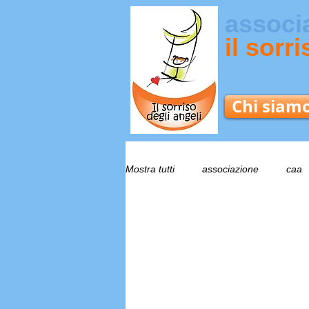
associ
il sorr
Chi siam
Mostra tutti
associazione
caa