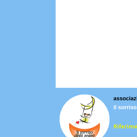
associaz
il sorris
Riferime