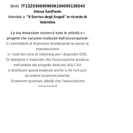
IT13Z0306909606100000136543
IBAN
Intesa SanPaolo
Intestato a:
"Il Sorriso degli Angeli" in ricordo di
Valentina
La tua donazione sosterrà tutte le attività e i
progetti che saranno realizzati dall'associazione.
Ci permetterà di finanziare direttamente le spese di
manutenzione
e i costi dei corsi di retraining per i dispostivi DAE.
Di stampare il materiale che l'associazione produce
nell'ambito del progetto dedicato alla CAA
e distribuire questi materiali anche a chi non può
accedervi economicamente.
Sostenere qualsiasi attività che l'associazione
organizzerà
seguendo i principi di condivisione, generosità e
vicinanza ai bisogni delle famiglie.